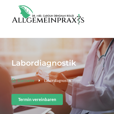
Labordiagnostik

Startseite
E
Labordiagnostik
Termin vereinbaren